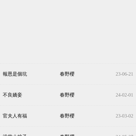
報恩是個坑
春野櫻
23-06-21
不良嬌妾
春野櫻
24-02-01
官夫人有福
春野櫻
23-03-02