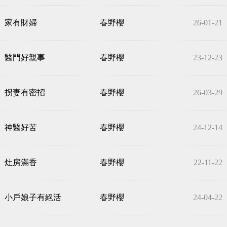
家有財婦
春野櫻
26-01-21
醫門好親事
春野櫻
23-12-23
拐妻有密招
春野櫻
26-03-29
神醫好苦
春野櫻
24-12-14
灶房滿香
春野櫻
22-11-22
小戶娘子有絕活
春野櫻
24-04-22