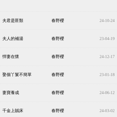
夫君是匪類
春野櫻
24-10-24
夫人的補湯
春野櫻
23-04-19
悍妻在懷
春野櫻
24-12-17
娶個丫鬟不簡單
春野櫻
23-01-18
妻寶養成
春野櫻
24-06-12
千金上賊床
春野櫻
24-03-02