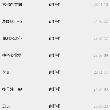
寡婦白首關
春野櫻
23-11-10
萬能嗆小秘
春野櫻
24-02-22
犀利水甜心
春野櫻
23-07-17
桃色發電男
春野櫻
23-03-09
乞妻
春野櫻
23-11-14
後母湊一腳
春野櫻
24-04-03
丑夫
春野櫻
23-03-23