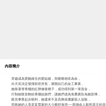
內容簡介
穿越成為賣藝維生的窮姑娘，與爺爺相依為命，
向天笑決定發揮前世所長，展開自己的金工事業，
她靠著替青樓的紅牌修復簪子，成功得到第一筆資金，
打制細致首飾給青樓姑娘們，讓她們成為免費廣告為她宣傳，
眼見事業起步順利，她還來不及高興就遭蒙面人追殺，
而救她的人竟是富賈家的大少爺舒海澄──那個命人殺死原主的混