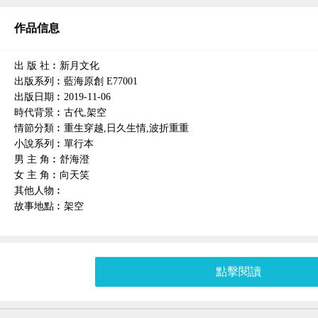
作品信息
出 版 社︰新月文化
出版系列︰藍海原創 E77001
出版日期︰2019-11-06
時代背景︰古代,架空
情節分類︰重生穿越,日久生情,波折重重
小說系列︰單行本
男 主 角︰舒海澄
女 主 角︰向天笑
其他人物︰
故事地點︰架空
點擊閱讀