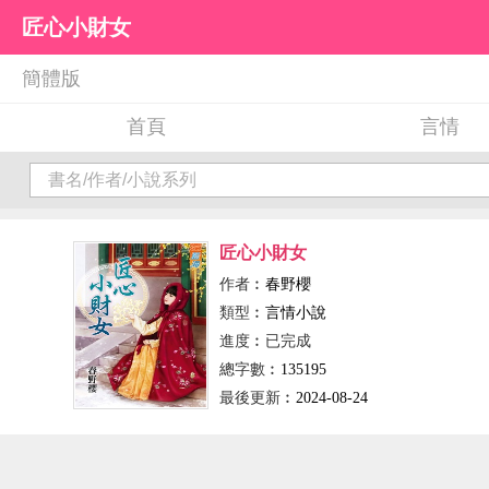
匠心小財女
簡體版
首頁
言情
匠心小財女
作者︰
春野櫻
類型︰
言情小說
進度︰
已完成
總字數︰
135195
最後更新︰
2024-08-24