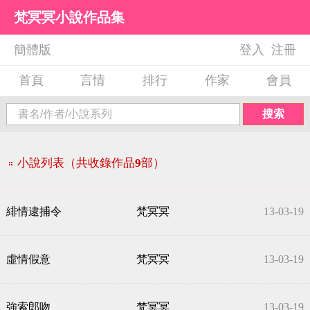
梵冥冥小說作品集
簡體版
登入
注冊
首頁
言情
排行
作家
會員
搜索
小說列表（共收錄作品
9
部）
緋情逮捕令
梵冥冥
13-03-19
虛情假意
梵冥冥
13-03-19
強索郎吻
梵冥冥
13-03-19