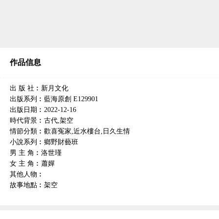
作品信息
出 版 社︰新月文化
出版系列︰藍海原創 E129901
出版日期︰2022-12-16
時代背景︰古代,架空
情節分類︰歡喜冤家,近水樓台,日久生情
小說系列︰鄉野財藝班
男 主 角︰洛世瑾
女 主 角︰蕭嬋
其他人物︰
故事地點︰架空