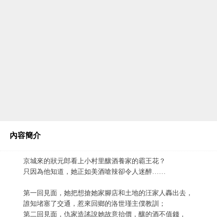
內容簡介
京城來的狀元郎看上小村里釀酒養家的霸王花？
只因為他知道，她正如美酒嗆辣卻令人迷醉……
第一回見面，她把想搶她家腳店和土地的汪家人轟出去，
誰知堵塞了交通，惹來回鄉的洛世瑾主僕教訓；
第二回見面，仇家造謠說她故意抬價，釀的酒不值錢，