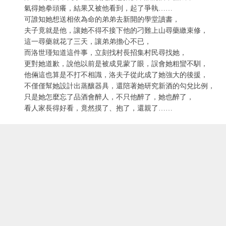
氣得她拳頭癢，結果又被他看到，起了爭執……
可誰知她想送相依為命的弟弟去新開的學堂讀書，
夫子竟就是他，讓她不得不接下他的刁難上山尋藥繳束修，
這一尋藥就花了三天，讓弟弟擔心不已，
而洛世瑾知道這件事，立刻找村長招集村民尋找她，
更對她道歉，說他以前是被成見蒙了眼，誤會她粗蠻不馴，
他倆這也算是不打不相識，洛夫子從此成了她強大的後援，
不僅僅幫她設計出蒸釀器具，還陪著她研究新酒的勾兌比例，
只是她怎麼忘了品酒會醉人，不只他醉了，她也醉了，
看人家長得好看，竟然摸了、抱了，還親了……