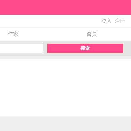
登入
注冊
作家
會員
搜索