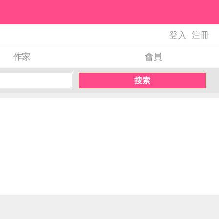
登入
注冊
作家
會員
搜索