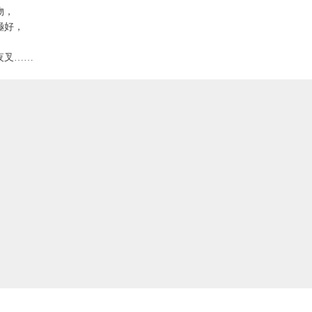
物，
極好，
夜叉……