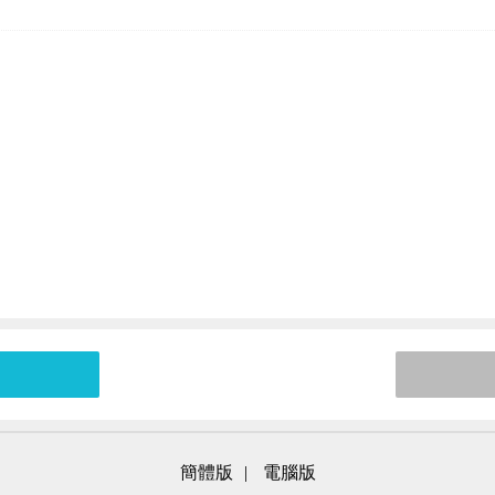
簡體版
|
電腦版