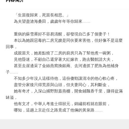
「生當復歸來，死當長相思。」
為夫望盡滄海桑田，歲歲年年等你歸來……
重病的蘇雪霽好不容易清醒，卻發現自己多了個妻子！
本以為她跟惡毒的二房兄嫂是同伙要來害他，但好像不是這麼
回事，
成親當天，她差點燒了二房的廚房只為了幫他煮一碗粥，
見他昏迷，不顧自己還穿著大紅嫁衣，跑去醫館請大夫，
甚至去崖邊采了金絲燕窩換銀兩、去河邊抓了肥魚為他補身
子……
不知多少年沒人這樣待他，這份傻勁讓清冷的他心軟心疼，
盡管分家後只得荒原與山頭，但夫妻同心，其利斷金，
她有奇才，入深山捕野獸蓋燕棚，開食鋪飄香千里，賺得盆滿
缽溢，
他有文才，中舉人考進士得狀元，錦繡前程就在眼前，
哪知，這趟上京赴任之路竟成了他倆的黃泉路……