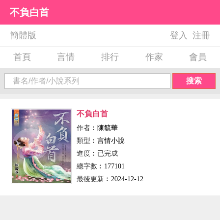
不負白首
簡體版
登入
注冊
首頁
言情
排行
作家
會員
搜索
不負白首
作者︰
陳毓華
類型︰
言情小說
進度︰
已完成
總字數︰
177101
最後更新︰
2024-12-12