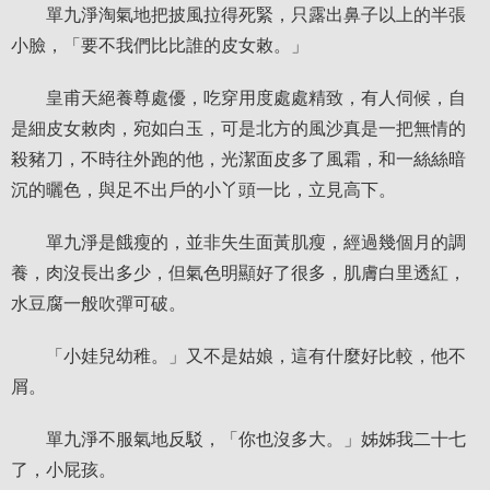
單九淨淘氣地把披風拉得死緊，只露出鼻子以上的半張
小臉，「要不我們比比誰的皮女敕。」
皇甫天絕養尊處優，吃穿用度處處精致，有人伺候，自
是細皮女敕肉，宛如白玉，可是北方的風沙真是一把無情的
殺豬刀，不時往外跑的他，光潔面皮多了風霜，和一絲絲暗
沉的曬色，與足不出戶的小丫頭一比，立見高下。
單九淨是餓瘦的，並非失生面黃肌瘦，經過幾個月的調
養，肉沒長出多少，但氣色明顯好了很多，肌膚白里透紅，
水豆腐一般吹彈可破。
「小娃兒幼稚。」又不是姑娘，這有什麼好比較，他不
屑。
單九淨不服氣地反駁，「你也沒多大。」姊姊我二十七
了，小屁孩。