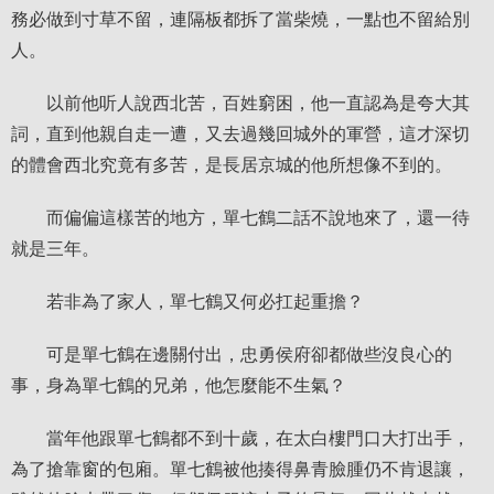
務必做到寸草不留，連隔板都拆了當柴燒，一點也不留給別
人。
以前他听人說西北苦，百姓窮困，他一直認為是夸大其
詞，直到他親自走一遭，又去過幾回城外的軍營，這才深切
的體會西北究竟有多苦，是長居京城的他所想像不到的。
而偏偏這樣苦的地方，單七鶴二話不說地來了，還一待
就是三年。
若非為了家人，單七鶴又何必扛起重擔？
可是單七鶴在邊關付出，忠勇侯府卻都做些沒良心的
事，身為單七鶴的兄弟，他怎麼能不生氣？
當年他跟單七鶴都不到十歲，在太白樓門口大打出手，
為了搶靠窗的包廂。單七鶴被他揍得鼻青臉腫仍不肯退讓，