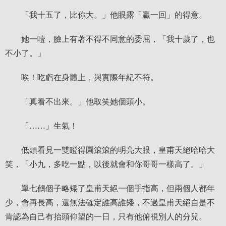
「我十五了，比你大。」他眼露「贏一回」的得意。
她一噎，臉上有著不得不同意的委屈，「我十歲了，也
不小了。」
唉！吃虧在身體上，與實際年紀不符。
「真看不出來。」他取笑她個頭小。
「……」生氣！
低頭看見一雙瞪得圓滾滾的明亮大眼，皇甫天絕哈哈大
笑，「小九，多吃一點，以後就會和你哥哥一樣高了。」
單七鶴個子略矮了皇甫天絕一個手指高，但兩個人都年
少，會再長高，還無法確定誰高誰矮，不過皇甫天絕自是不
肯認為自己有抬頭仰望的一日，只有他俯視別人的分兒。