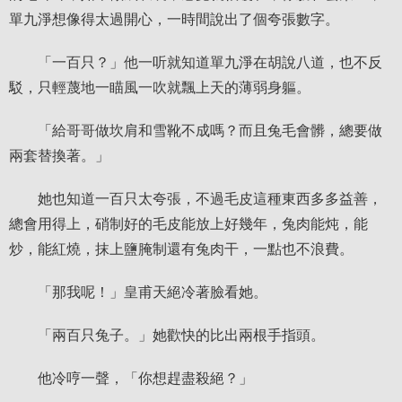
單九淨想像得太過開心，一時間說出了個夸張數字。
「一百只？」他一听就知道單九淨在胡說八道，也不反
駁，只輕蔑地一瞄風一吹就飄上天的薄弱身軀。
「給哥哥做坎肩和雪靴不成嗎？而且兔毛會髒，總要做
兩套替換著。」
她也知道一百只太夸張，不過毛皮這種東西多多益善，
總會用得上，硝制好的毛皮能放上好幾年，兔肉能炖，能
炒，能紅燒，抹上鹽腌制還有兔肉干，一點也不浪費。
「那我呢！」皇甫天絕冷著臉看她。
「兩百只兔子。」她歡快的比出兩根手指頭。
他冷哼一聲，「你想趕盡殺絕？」