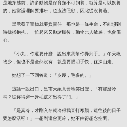
是她穿越前，許多動物是保育類不可飼養，就算是可以飼養
的，她當護理師要排班，也沒法照顧，因此從沒養過。
畢竟養了寵物就要負責任，那也是一條生命，不能想到
時揉揉抱抱，一忙起來又拋諸腦後，動物比人敏感，也會傷
心。
「小九，你還要什麼，說出來我幫你弄到手。」冬天獵
物少，但也不是全然沒有，就是要眼明手快，往深山走。
她想了一下回答道︰「皮厚，毛多的。」
這話一說出口，皇甫天絕意會地笑出聲，「有那麼冷
嗎？瞧你得穿一身毛皮才出得了門。」
「是真冷，才剛入冬就冷得我直打寒顫，這往後的日子
要怎麼活呀！」一想到還會更冷，她不由得想念空調。