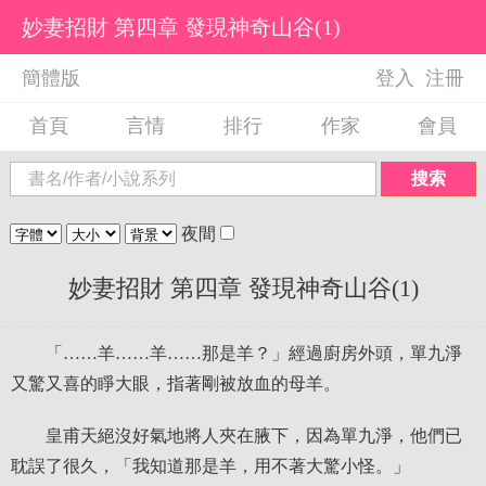
妙妻招財 第四章 發現神奇山谷(1)
簡體版
登入
注冊
首頁
言情
排行
作家
會員
搜索
夜間
妙妻招財 第四章 發現神奇山谷(1)
「……羊……羊……那是羊？」經過廚房外頭，單九淨
又驚又喜的睜大眼，指著剛被放血的母羊。
皇甫天絕沒好氣地將人夾在腋下，因為單九淨，他們已
耽誤了很久，「我知道那是羊，用不著大驚小怪。」