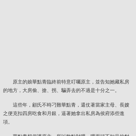
原主的娘華點青臨終前特意叮囑原主，並告知她藏私房
的地方，大房偷、搶、拐、騙弄去的不過是十分之一。
這些年，顧氏不時刁難華點青，還仗著當家主母、長嫂
之便克扣四房吃食和月銀，逼著她拿出私房為侯府添些進
項。