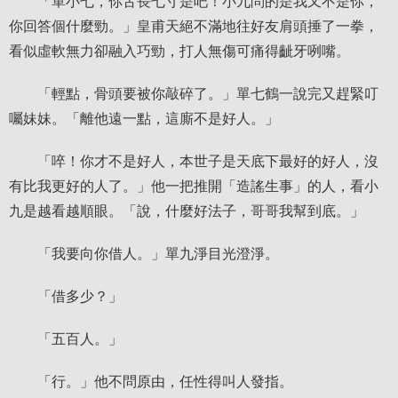
「單小七，你舌長七寸是吧！小九問的是我又不是你，
你回答個什麼勁。」皇甫天絕不滿地往好友肩頭捶了一拳，
看似虛軟無力卻融入巧勁，打人無傷可痛得齜牙咧嘴。
「輕點，骨頭要被你敲碎了。」單七鶴一說完又趕緊叮
囑妹妹。「離他遠一點，這廝不是好人。」
「啐！你才不是好人，本世子是天底下最好的好人，沒
有比我更好的人了。」他一把推開「造謠生事」的人，看小
九是越看越順眼。「說，什麼好法子，哥哥我幫到底。」
「我要向你借人。」單九淨目光澄淨。
「借多少？」
「五百人。」
「行。」他不問原由，任性得叫人發指。