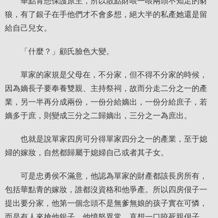
華點青想保護原主，所以散點財喂一喂兩頭不知足的豺
狼，有了銀子在手他們才不會多想，絕大半的私產她還是留
給自己兒女。
「什麼？」顧氏臉色大變。
單家的家規是父母在，不分家，但不得不分家的時候，
因為嫡長子要奉養雙親、主持祭祠，故而分走二分之一的產
業，另一半再分成兩份，一份分給嫡出，一份分給庶子，若
嫡多于庶，則變成三分之二歸嫡出，三分之一為庶出。
也就是說單家四房可分得單家四分之一的產業，至于媳
婦的嫁妝，自然都歸屬于媳婦自己或者其子女。
可是忠勇侯不滿意，他認為單家的財產都該長房所有，
包括華點青的嫁妝，誰都沒資格和他爭產。所以四房佷子一
提出要分家，他第一個念頭不是無爹無娘的孩子實在可憐，
而是有人來搶他銀子，他憤怒異常，直想一口咬死親佷子，