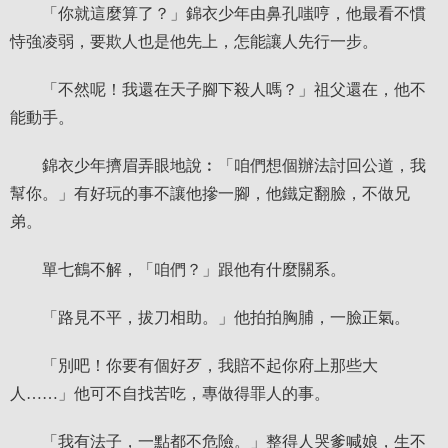
「你就這麼算了？」錦衣少年由鼻孔嗤哼，他最看不慣
恃強凌弱，要欺人也是他先上，怎能讓人先行一步。
「不然呢！我還在天子腳下殺人嗎？」祖父還在，他不
能動手。
錦衣少年擠眉弄眼地說︰「咱們想個辦法討回公道，我
幫你。」有好玩的事不讓他摻一腳，他鐵定翻臉，不做兄
弟。
單七鶴不解，「咱們？」跟他有什麼關系。
「路見不平，拔刀相助。」他拍拍胸脯，一臉正氣。
「別吧！你要有個好歹，我賠不起你府上那些大
人……」他可不自找苦吃，專做得罪人的事。
「我有法子，一點都不危險。」整得人哭爹喊娘，生不