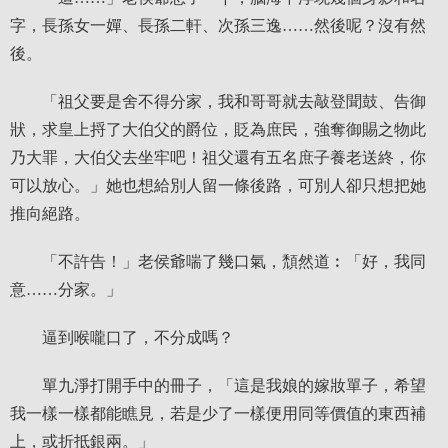
字，長孫女一嬋、長孫二軒、次孫三逸……然後呢？沒有然
後。
「祖父要是舍不得分家，我和哥哥就去敲登聞鼓、告御
狀，求皇上捋了大伯父的爵位，貶為庶民，強奪御賜之物此
乃大罪，大伯父去坐牢吧！祖父還有五名庶子養老送終，你
可以放心。」她也想給別人留一條後路，可別人卻只想把她
推向絕路。
「不許告！」老侯爺喘了幾口氣，頹然道︰「好，我同
意……分家。」
逼到喉嚨口了，不分成嗎？
單九淨打開手中的冊子，「這是我娘的嫁妝單子，希望
我一樣一樣都能瞧見，若是少了一樣便用同等價值的東西補
上，或折抵銀兩。」