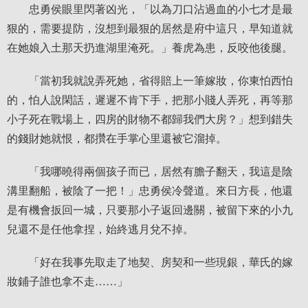
忠勇侯眼里閃著凶光，「以為刀口沾過血的小七才是最
狠的，需要提防，沒想到最狠的居然是府中這只，早知道就
在她娘入土那天扔進湖里淹死。」養虎為患，反咬他後腿。
「當初我就說弄死她，省得賠上一筆嫁妝，你東怕西怕
的，怕人說閑話，遲遲不肯下手，把那小賤人弄死，再等那
小子死在戰場上，四房的財物不都歸我們大房？」想到錯失
的錢財她就恨，都攢在手掌心里還被它溜掉。
「我哪曉得兩個孩子而已，居然有膽子翻天，我這是陰
溝里翻船，被陰了一把！」忠勇侯冷聲道。來日方長，他還
是有機會扳回一城，只要那小子返回邊關，被留下來的小九
兒還不是任他拿捏，始終逃月兌不掉。
「好在我事先取走了地契、房契和一些現銀，華氏的嫁
妝鋪子誰也拿不走……」