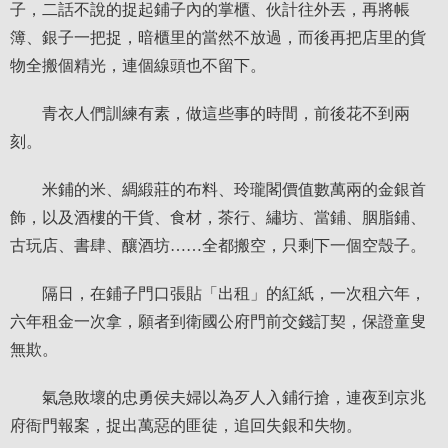
子，二話不說的捉起鋪子內的掌櫃、伙計往外丟，再將帳
簿、銀子一把捉，暗櫃里的當然不放過，而後再把店里的貨
物全搬個精光，連個線頭也不留下。
青衣人們訓練有素，做這些事的時間，前後花不到兩
刻。
米鋪的米、綢緞莊的布料、玲瓏閣價值數萬兩的金銀首
飾，以及酒樓的干貨、食材，茶行、繡坊、當鋪、胭脂鋪、
古玩店、書肆、釀酒坊……全都搬空，只剩下一個空殼子。
隔日，在鋪子門口張貼「出租」的紅紙，一次租六年，
六年租金一次拿，願者到衛國公府門前交錢訂契，保證童叟
無欺。
氣急敗壞的忠勇侯夫婦以為歹人入鋪行搶，連夜到京兆
府衙門報案，捉出萬惡的匪徒，追回失銀和失物。