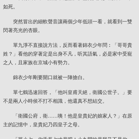
如死。
突然冒出的細軟聲音讓兩個少年低頭一看，就看到一雙
閃著亮光的杏眼。
單九淨不直接說方法，反而看著錦衣少年問︰「哥哥貴
姓？」看他的穿著定是出身不凡，听其語氣，必是家中受寵
之人，且家族在京城小有勢力。
錦衣少年剛要開口就被一陣搶白。
單七鶴迅速回答，「他叫皇甫天絕，衛國公世子。」要
不是兩人小時侯不打不相識，他還真不想結交。
「衛國公府，衛……咦！他是皇貴妃的娘家人？」在原
主的記憶中，皇貴妃乃四皇子之母。