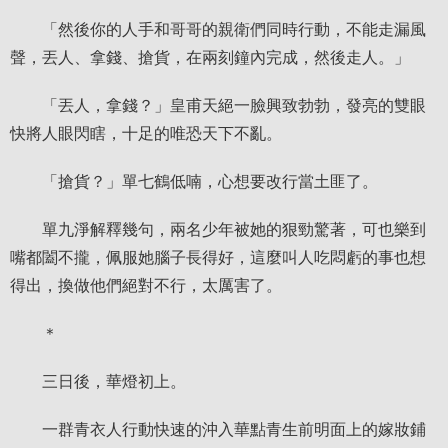
「然後你的人手和哥哥的親衛們同時行動，不能走漏風
聲，丟人、拿錢、搶貨，在兩刻鐘內完成，然後走人。」
「丟人，拿錢？」皇甫天絕一臉興致勃勃，發亮的雙眼
快將人眼閃瞎，十足的唯恐天下不亂。
「搶貨？」單七鶴低喃，心想要改行當土匪了。
單九淨解釋幾句，兩名少年被她的狠勁驚著，可也樂到
嘴都闔不攏，佩服她腦子長得好，這麼叫人吃悶虧的事也想
得出，換做他們絕對不行，太厲害了。
＊
三日後，華燈初上。
一群青衣人行動快速的沖入華點青生前明面上的嫁妝鋪