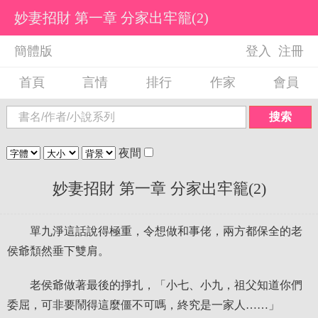
妙妻招財 第一章 分家出牢籠(2)
簡體版
登入
注冊
首頁
言情
排行
作家
會員
搜索
夜間
妙妻招財 第一章 分家出牢籠(2)
單九淨這話說得極重，令想做和事佬，兩方都保全的老
侯爺頹然垂下雙肩。
老侯爺做著最後的掙扎，「小七、小九，祖父知道你們
委屈，可非要鬧得這麼僵不可嗎，終究是一家人……」