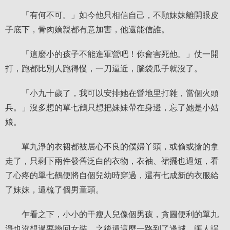
「有何不可。」如今他只相信自己，不願妹妹離開眼皮
子底下，骨肉嫡親都有意加害，他還能信誰。
「這麼小的孩子不能進軍營吧！你會害死他。」仗一開
打，跑都比別人跑得慢，一刀逼近，腦袋瓜子就沒了。
「小九十歲了，我可以安排她在營地里打雜，當個火頭
兵。」沒多想的單七鶴只想把妹妹帶在身邊，忘了她是小姑
娘。
單九淨的衣裙都被居心不良的僕婦丫頭，或偷或搶的拿
走了，只剩下兩件發舊泛白的衣物，衣袖、裙擺也過短，看
了心疼的單七鶴便將自個兒幼時穿過，還有七成新的衣服給
了妹妹，還梳了個男童頭。
乍看之下，小小的干瘦人兒像個男孩，貪圖便利的單九
淨也沒想過要換回女裝，之後還這麼一路到了邊城，讓人誤