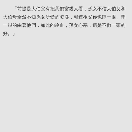
「前提是大伯父有把我們當親人看，孫女不信大伯父和
大伯母全然不知孫女所受的凌辱，就連祖父你也睜一眼、閉
一眼的由著他們，如此的冷血，孫女心寒，還是不做一家的
好。」