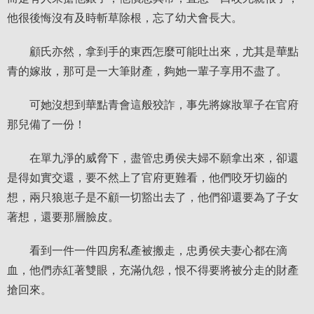
他很後悔沒有及時斬草除根，忘了幼犬會長大。
顧氏亦然，拿到手的東西怎麼可能吐出來，尤其是華點
青的嫁妝，那可是一大筆財產，夠她一輩子享用不盡了。
可她沒想到華點青會這般狡詐，事先將嫁妝單子在官府
那兒備了一份！
在單九淨的威脅下，盡管忠勇侯夫婦不願拿出來，卻還
是得如實交還，要不然上了官府更難看，他們咬牙切齒的
想，兩只狼崽子是不顧一切豁出去了，他們卻還要為了子女
著想，還要那層臉皮。
看到一件一件四房私產被搬走，忠勇侯夫妻心都在滴
血，他們赤紅著雙眼，充滿仇怨，恨不得要將被分走的財產
搶回來。