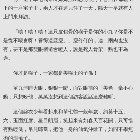
下的一座宅子里，兩人才在這兒住了一天，隔天一早就有人
上門來拜訪。
「嘖！嘖！嘖！這只皮包骨的猴子是你的小九？你是不
是從不喂食呀！養得這麼瘦。」瘦伶仃的，連二兩肉也沒
有，要不是那雙眼楮還會瞪人，說是死人骨架一點也不為
過。
你才是猴子，一家都是美猴王的子孫！
單九淨睜大眼，狠狠一瞪，面對眼前的「美色」毫不心
動，只想咬他，萬萬沒想到這個訪客說話這麼難听。
這個錦衣少年看起來和單七鶴一般年歲，約莫十五、
六，玉面紅唇、星目朗眉，笑起來有如春天百花開，只可惜
有點輕佻，吊兒郎當，把他一身的仙氣沖散了，如同不學無
術的浪蕩子。