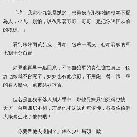
「哼！我家小九就是餓的，忠勇侯府那群雜碎根本不配
為人，小九，別怕，以後跟著哥哥，哥哥一定把你喂回以前
的模樣。」
看到妹妹面黃肌瘦，骨頭上包著一層皮，心頭發酸的單
七鶴十分自責。
如果他再早一點回來，不把血狼軍的責任擔在肩上，也
許他娘就不會死了，妹妹也有他照顧，不用飽一餐、餓一餐
的看人臉色，還被惡奴欺負。
但若是血狼軍落入別人手中，那他兄妹只怕死得更快，
大房一向與四房不和，若是他和妹妹再無依恃，叔叔伯伯們
大概會生吃了他們吧！
「你要帶他去邊關？」錦衣少年眉頭一皺。