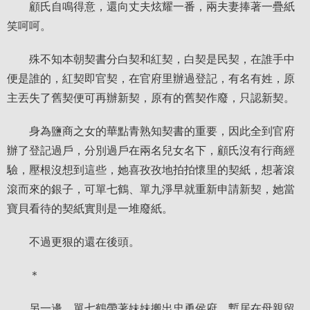
顧氏自鳴得意，還向丈夫炫耀一番，兩夫妻捧著一疊紙
笑呵呵。
殊不知本朝契書分白契和紅契，白契是民契，在誰手中
便是誰的，紅契即官契，在官府里辦過登記，有名有姓，原
主丟失了舊契便可再辦新契，原有的舊契作廢，只認新契。
身為鹽商之女的華點青熟知契書的重要，因此全到官府
辦了登記過戶，分別過戶在兩名兒女名下，顧氏沒有行商經
驗，壓根沒想到這些，她喜孜孜地拍拍懷里的契紙，想著滾
滾而來的銀子，可單七鶴、單九淨早就重新申請新契，她當
寶貝看待的契紙實則是一堆廢紙。
不過更狠的還在後頭。
＊
另一邊，單七鶴帶著妹妹搬出忠勇侯府，暫居在母親留