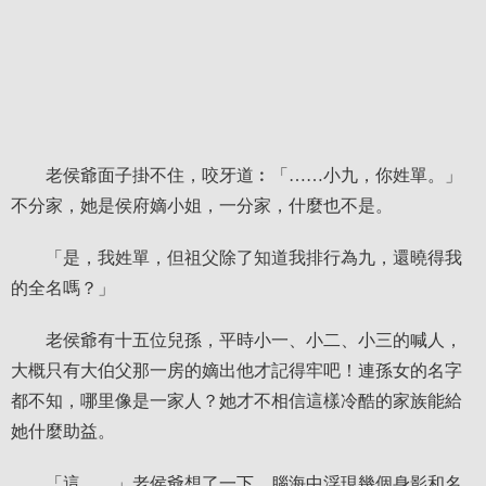
老侯爺面子掛不住，咬牙道︰「……小九，你姓單。」
不分家，她是侯府嫡小姐，一分家，什麼也不是。
「是，我姓單，但祖父除了知道我排行為九，還曉得我
的全名嗎？」
老侯爺有十五位兒孫，平時小一、小二、小三的喊人，
大概只有大伯父那一房的嫡出他才記得牢吧！連孫女的名字
都不知，哪里像是一家人？她才不相信這樣冷酷的家族能給
她什麼助益。
「這……」老侯爺想了一下，腦海中浮現幾個身影和名