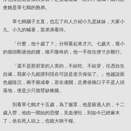
會她是單七鶴的胞弟。
單七鶴腦子太直，也忘了向人介紹小九是妹妹，大家小
九、小九的喊著，當弟弟看待。
「什麼，他十歲了？」分明看起來才六、七歲大，瘦小
的個頭剛過他的腰，矮不隆咚的，他一手按住便寸步難行。
「還不是那府里的人害的，不給吃、不給穿，任憑自生
自滅，我家小九能撐到現在可說是老天保佑了。」他越說面
色越陰沉，兩手握成拳，若在邊關，忠勇侯兩口子不是人頭
落地，便是少只胳臂缺條腿。
別看單七鶴才十五歲，為了服眾，他是殺過人的，十二
歲入營，他由一開始的恐懼，見血便吐，到如今已經麻木
了，坐在死人頭上，也能大啖干糧。