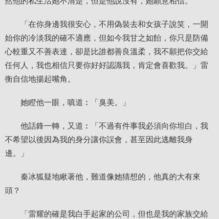
然他的私生活她不清楚，但是他說沒有，她願意相信。
「在你身邊我很安心，不用偽裝去和女孩子說笑，一開
始你的冷淡我的確不適應，但如今我甘之如飴，你只是防備
心較重又不善表達，卻是比誰都善良溫柔，我不願把你交給
任何人，我也相信只要你好好認識我，肯定會喜歡我。」雷
衡自信地揚起嘴角。
她瞪他一眼，嗔道︰「臭美。」
他話鋒一轉，又道︰「不過有件事我必須向你坦白，我
不希望以後因為我的身分讓你誤會，甚至因此逃離我身
邊。」
秦冰狐疑地瞅著他，難道像她猜想的，他真的大有來
頭？
「雷耀的確是我白手起家的公司，但也是我的家族交給