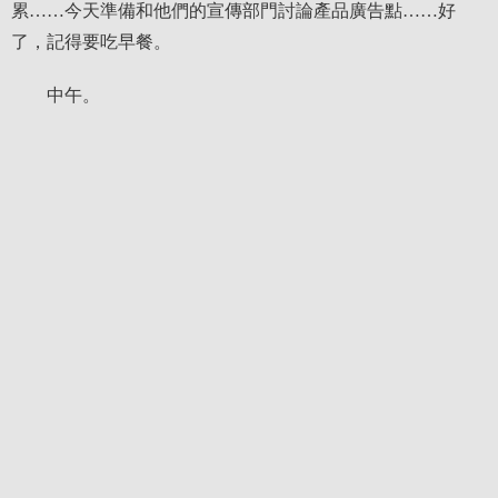
累……今天準備和他們的宣傳部門討論產品廣告點……好
了，記得要吃早餐。
中午。