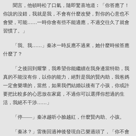
聞言，他頓時松了口氣，隨即驚喜地道︰「你答應了！
你說的沒錯，我就是我，不會有什麼改變，對你的心意也不
會變，可能……一時你會有些不能適應，不過交往久了就會
習慣了。」
「我、我……」秦冰一時反應不過來，她什麼時候答應
什麼了？
「之後回到耀擎，我希望你能繼續在我身邊當特助，我
真的不能沒有你，以你的能力，絕對是我的賢內助，我爸媽
一定會樂壞的，當然，如果我們結婚以後有了小孩，你或許
要把比較多的心思放在家庭，不過你可以選擇你想過的生
活，我絕不干涉……」
「停——」秦冰越听小臉越紅，什麼賢內助、小孩。
「秦冰？」雷衡回過神後發現自己樂過頭了，「你不會