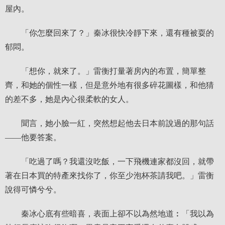
屋內。
「你怎麼回來了？」秦冰很快冷靜下來，還有種被耍的
郁悶。
「想你，就來了。」雷衡打量著房內的布置，簡單整
齊，和她的個性一樣，但是意外地有很多碎花圖樣，和他猜
的差不多，她是內心很柔軟的女人。
聞言，她小臉一紅，突然想起他去日本前說過的那句話
——他要答案。
「吃過了嗎？我還沒吃飯，一下飛機連家都沒回，就帶
著在日本買的特產來找你了，你至少泡杯茶請我吧。」雷衡
說得可憐兮兮。
秦冰心底有些暗喜，表面上卻不以為然地道︰「我以為