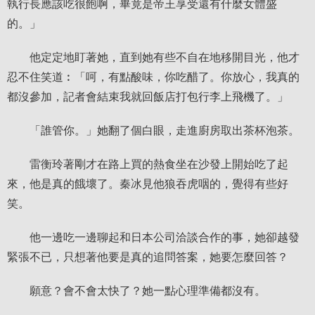
執行長應該吃很飽啊，畢竟是帝王享受還有什麼女體盛
的。」
他定定地盯著她，直到她有些不自在地移開目光，他才
忍不住笑道︰「呵，有點酸味，你吃醋了。你放心，我真的
都沒參加，記者會結束我就回飯店打包行李上飛機了。」
「誰管你。」她翻了個白眼，走進廚房取出茶杯泡茶。
雷衡玲著剛才在路上買的熱食坐在沙發上開始吃了起
來，他是真的餓壞了。秦冰見他狼吞虎咽的，覺得有些好
笑。
他一邊吃一邊聊起和日本公司洽談合作的事，她卻越發
緊張不已，只想著他要是真的追問答案，她要怎麼回答？
願意？會不會太快了？她一點心理準備都沒有。