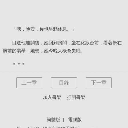
「嗯，晚安，你也早點休息。」
目送他離開後，她回到房間，坐在化妝台前，看著掛在
胸前的翡翠，她想，她今晚大概會失眠。
＊＊＊
上一章
目錄
下一章
加入書架
打開書架
簡體版
|
電腦版