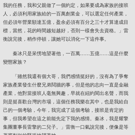
我的任務，我和父親做了一個約定，如果要成為家族的接班
人，必須利用家族給的一百萬創業金，可以選定任何產業，
但必須年營業額達五億，盈余必須有百分之三十才算達成目
標，當然，花的時間越短越好，否則一樣會失去資格。」雷
衡說完後，稍作停頓，讓她可以消化一下這件事。
秦冰只是呆愣地望著他，一百萬……五億……這是什麼
變態家族？
「雖然我還有個大哥，我們感情挺好的，沒有為了爭奪
家族產業發生什麼兄弟鬩牆的事，但是他的志向一直是金融
產業，他對當接班人毫無興趣，早就在紐約閱出名聲，而我
則是挺喜歡台灣的市場，這個任務我樂在其中，也是我給自
己的一個考驗，今年，我完成了這個考驗，接班是肯定的
事，但我希望在這之前能先定下我的感情。秦冰，我是耀擎
集團董事長雷擎的二兒子。」雷衡一口氣說完後，便像是等