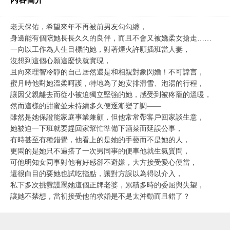
老天保佑，希望來年不再被前男友勾勾纏，
身邊能有個陪她長長久久的良伴，而且不會又被嬌柔女搶走……
一向以工作為人生目標的她，對著煙火許願插班當人妻，
沒想到這個心願這麼快就實現，
且向來理智冷靜的自己居然還是和相親對象閃婚！不可諱言，
蜜月時他對她溫柔呵護，特地為了她安排滑雪、泡湯的行程，
讓因父親離去而從小被迫獨立堅強的她，感受到被疼寵的溫暖，
然而這樣的甜蜜並未持續多久便逐漸變了調——
雖然是她保證能家庭事業兼顧，但他常常帶客戶回家談生意，
她被迫一下班就要趕回家幫忙準備下酒菜而延誤公事，
有時甚至有種錯覺，他看上的是她的手藝而不是她的人，
更悶的是她只不過搭了一次男同事的便車他就生氣質問，
可他明知女同事對他有好感卻不避嫌，大方接受愛心便當，
還很白目的要她也試吃指點，讓對方誤以為得以介入，
私下多次挑釁謾罵她這個正牌老婆，累積多時的委屈與失望，
讓她不禁想，當初接受他的求婚是不是太沖動而且錯了？