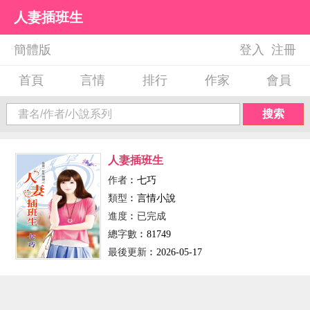
人妻插班生
簡體版
登入
注冊
首頁
言情
排行
作家
會員
搜索
人妻插班生
作者︰
七巧
類型︰
言情小說
進度︰
已完成
總字數︰
81749
最後更新︰
2026-05-17