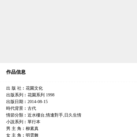
作品信息
出 版 社︰花園文化
出版系列︰花園系列 1998
出版日期︰2014-08-15
時代背景︰古代
情節分類︰近水樓台,情逢對手,日久生情
小說系列︰單行本
男 主 角︰柳素真
女 主 角︰明雲舞