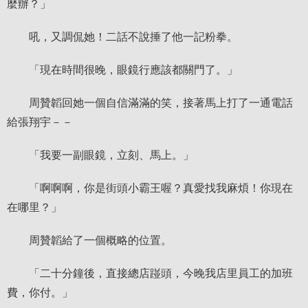
麼辦？」
吼，又調侃她！二話不說捶了他一記粉拳。
「現在時間很晚，眼鏡行應該都關門了。」
周贊韜回她一個自信滿滿的笑，接著馬上打了一通電話
給張翔宇－－
「我要一副眼鏡，立刻、馬上。」
「啊啊啊，你是街頭小霸王喔？真愛找我麻煩！你現在
在哪里？」
周贊韜給了一個概略的位置。
「二十分鐘後，直接總店踫頭，今晚我店里員工的加班
費，你付。」