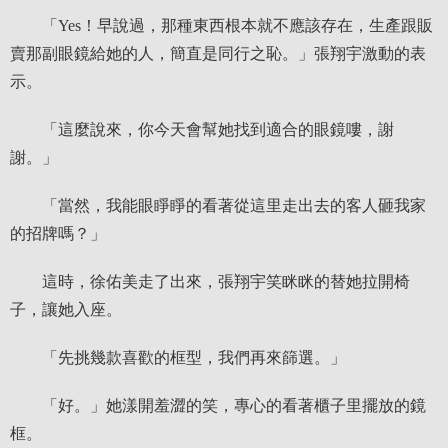
「Yes！早說過，那種東西根本就不應該存在，生產跟販
賣那副眼鏡給她的人，簡直是同行之恥。」張翔宇激動的表
示。
「這麼說來，你今天會幫她找到適合的眼鏡嘍，謝
謝。」
「當然，我能眼睜睜的看著從這里走出去的客人砸我家
的招牌嗎？」
這時，徐佑美走了出來，張翔宇笑眯眯的替她拉開椅
子，讓她入座。
「先挑幾款喜歡的框型，我們再來篩選。」
「好。」她漾開羞澀的笑，專心的看著櫃子里擺放的鏡
框。