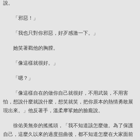
說。
「邪惡！」
「我也只對你邪惡，好歹感激一下。」
她笑著戳他的胸膛。
「像這樣就很好。」
「嗯？」
「像這樣自在的做你自己就很好，不用武裝，不用害
怕，想說什麼就說什麼，想笑就笑，把你原本的熱情勇敢展
現出來。」他反著手，溫柔摩挲她的臉龐說。
徐佑美無奈的搖搖頭，「我不知道該怎麼做。為了保護
自己，這麼久以來的過度扭曲後，都不知道怎麼在大家面前