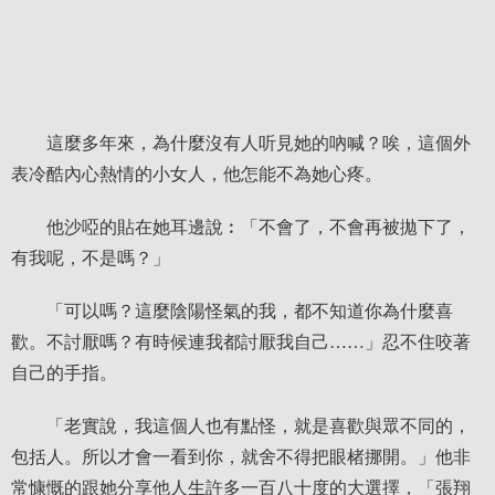
這麼多年來，為什麼沒有人听見她的吶喊？唉，這個外
表冷酷內心熱情的小女人，他怎能不為她心疼。
他沙啞的貼在她耳邊說︰「不會了，不會再被拋下了，
有我呢，不是嗎？」
「可以嗎？這麼陰陽怪氣的我，都不知道你為什麼喜
歡。不討厭嗎？有時候連我都討厭我自己……」忍不住咬著
自己的手指。
「老實說，我這個人也有點怪，就是喜歡與眾不同的，
包括人。所以才會一看到你，就舍不得把眼楮挪開。」他非
常慷慨的跟她分享他人生許多一百八十度的大選擇，「張翔