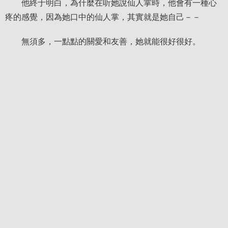
他終于明白，為什麼在听她說仙人掌時，他會有一種心
疼的感覺，因為她口中的仙人掌，其實就是她自己－－
無須多，一點點的關愛和友善，她就能很好很好。