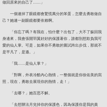
做回原來的自己了……」
一個連掉了眼鏡都會驚慌萬分的笨蛋，怎麼去勇敢做自
己？她連一副眼鏡都要依賴啊。
「你忘了嗎？有我在，怕什麼？出包了，大不了躲回我
身邊來，我會張開羽翼好好的保護著你，誰都別想欺負我可
愛的仙人掌。可是，如果你不勇敢的嘗試跨出步伐，那就不
是平凡了，是遜。」
「我……是仙人掌？」
「對啊，外表冷酷內心熱情，一整個就是你徐佑美的寫
照，現在，勇敢去展現你的熱情，走！」
「去哪？」她百思不解。
「去想辦法月兌掉你的保護色，因為保護你是我的責