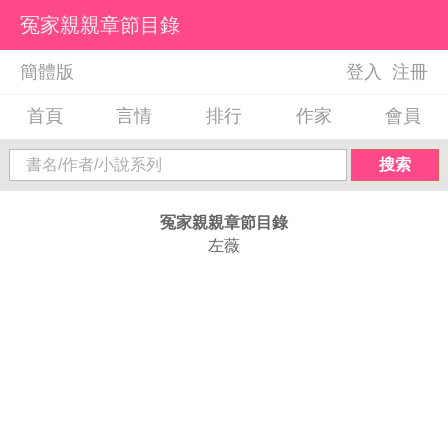
冤家親親章節目錄
簡體版
登入
注冊
首頁
言情
排行
作家
會員
搜索
冤家親親章節目錄
左薇