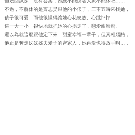
但幾回試探，沒有答案，她總不能纏著人家不罷休吧……
不過，不罷休的是齊志昊跟他的小佷子，三不五時來找她，
孩子很可愛，而他很懂得讓她心花怒放、心跳怦怦，
這一大一小，很快地就把她的心拐走了，戀愛甜蜜蜜。
還以為就這麼跟他定下來，甜蜜幸福一輩子，但真相殘酷，
他正是奪走姊姊姊夫愛子的齊家人，她再愛也得放手啊……