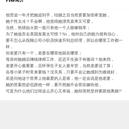
他苦追一年才把她追到手，结婚之后当然更要加倍疼宠她，
她个性太冷？不会啊，他觉得她漂亮直率又可爱，
当然，热情如火那一面只有他一个人能够独享；
为了她放弃去美国发展太可惜？No，他对自己的能力很有信心，
要不怎么从投顾公司小职员快速升到总经理，所以在哪里工作都一
样，
但老婆只有一个，老婆在哪里他就在哪里；
母亲对她婚后继续律师工作、迟迟不生孩子有微词？他来挡，
老婆开心最重要，且怀孕生子女人最辛苦，当然老婆说了算；
岳母小舅子时常来要钱？没关系，只要不会让她感到为难就好，
若是问他这个世界上他最爱的人是谁，他一定会说是他老婆，
她的答案想必也跟他一样，要不然她不会答应嫁给他，
可是为什么他们过得这么开心又幸福，她却突然坚持要跟他离婚?!