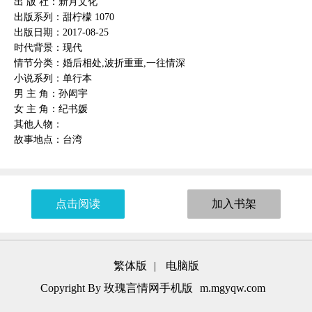
出 版 社：新月文化
出版系列：甜柠檬 1070
出版日期：2017-08-25
时代背景：现代
情节分类：婚后相处,波折重重,一往情深
小说系列：单行本
男 主 角：孙闳宇
女 主 角：纪书媛
其他人物：
故事地点：台湾
点击阅读
加入书架
繁体版
|
电脑版
Copyright By 玫瑰言情网手机版
m.mgyqw.com