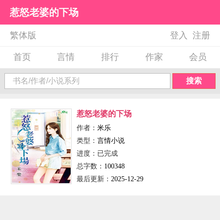
惹怒老婆的下场
繁体版
登入
注册
首页
言情
排行
作家
会员
搜索
惹怒老婆的下场
作者：
米乐
类型：
言情小说
进度：
已完成
总字数：
100348
最后更新：
2025-12-29