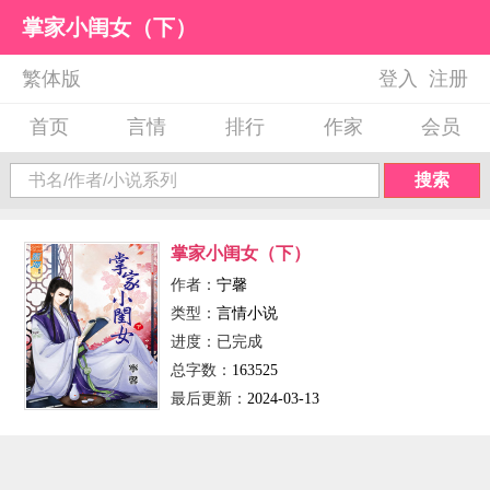
掌家小闺女（下）
繁体版
登入
注册
首页
言情
排行
作家
会员
搜索
掌家小闺女（下）
作者：
宁馨
类型：
言情小说
进度：
已完成
总字数：
163525
最后更新：
2024-03-13