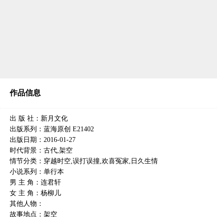
作品信息
出 版 社：新月文化
出版系列：蓝海原创 E21402
出版日期：2016-01-27
时代背景：古代,架空
情节分类：穿越时空,误打误撞,欢喜冤家,日久生情
小说系列：单行本
男 主 角：连君轩
女 主 角：杨柳儿
其他人物：
故事地点：架空