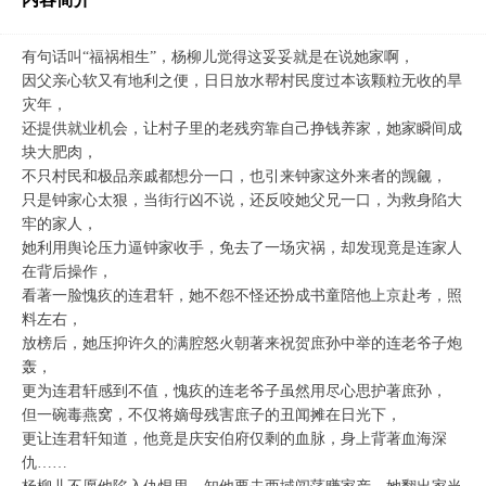
有句话叫“福祸相生”，杨柳儿觉得这妥妥就是在说她家啊，
因父亲心软又有地利之便，日日放水帮村民度过本该颗粒无收的旱
灾年，
还提供就业机会，让村子里的老残穷靠自己挣钱养家，她家瞬间成
块大肥肉，
不只村民和极品亲戚都想分一口，也引来钟家这外来者的觊觎，
只是钟家心太狠，当街行凶不说，还反咬她父兄一口，为救身陷大
牢的家人，
她利用舆论压力逼钟家收手，免去了一场灾祸，却发现竟是连家人
在背后操作，
看著一脸愧疚的连君轩，她不怨不怪还扮成书童陪他上京赴考，照
料左右，
放榜后，她压抑许久的满腔怒火朝著来祝贺庶孙中举的连老爷子炮
轰，
更为连君轩感到不值，愧疚的连老爷子虽然用尽心思护著庶孙，
但一碗毒燕窝，不仅将嫡母残害庶子的丑闻摊在日光下，
更让连君轩知道，他竟是庆安伯府仅剩的血脉，身上背著血海深
仇……