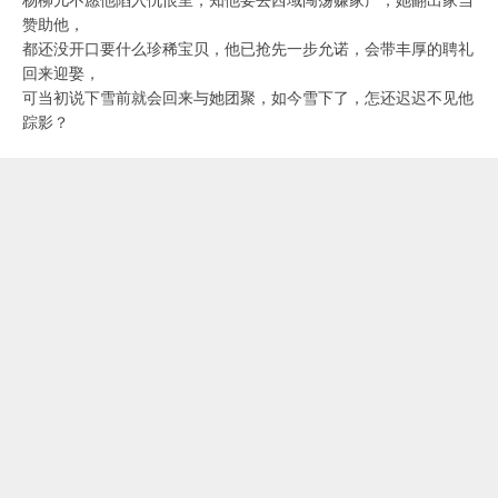
杨柳儿不愿他陷入仇恨里，知他要去西域闯荡赚家产，她翻出家当
赞助他，
都还没开口要什么珍稀宝贝，他已抢先一步允诺，会带丰厚的聘礼
回来迎娶，
可当初说下雪前就会回来与她团聚，如今雪下了，怎还迟迟不见他
踪影？